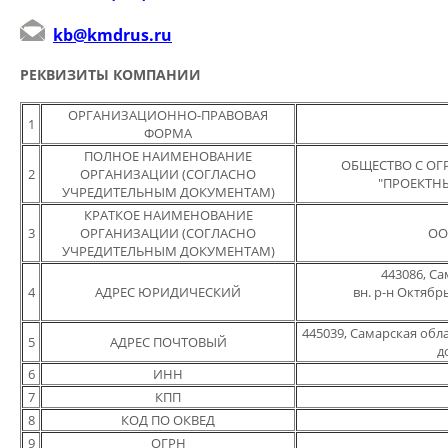
kb@kmdrus.ru
РЕКВИЗИТЫ КОМПАНИИ
ОРГАНИЗАЦИОННО-ПРАВОВАЯ
1
ФОРМА
ПОЛНОЕ НАИМЕНОВАНИЕ
ОБЩЕСТВО С О
2
ОРГАНИЗАЦИИ (СОГЛАСНО
"ПРОЕКТН
УЧРЕДИТЕЛЬНЫМ ДОКУМЕНТАМ)
КРАТКОЕ НАИМЕНОВАНИЕ
3
ОРГАНИЗАЦИИ (СОГЛАСНО
ОО
УЧРЕДИТЕЛЬНЫМ ДОКУМЕНТАМ)
443086, Са
4
АДРЕС ЮРИДИЧЕСКИЙ
вн. р-н Октябр
445039, Самарская обла
5
АДРЕС ПОЧТОВЫЙ
д
6
ИНН
7
КПП
8
КОД ПО ОКВЕД
9
ОГРН