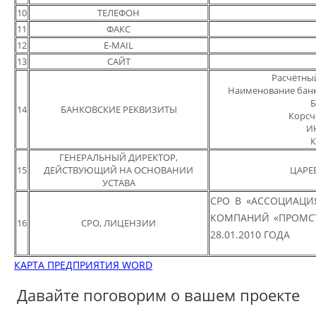
10
ТЕЛЕФОН
11
ФАКС
12
E-MAIL
13
САЙТ
Расчётный
Наименование бан
Б
14
БАНКОВСКИЕ РЕКВИЗИТЫ
Корсч
ИН
К
ГЕНЕРАЛЬНЫЙ ДИРЕКТОР,
15
ДЕЙСТВУЮЩИЙ НА ОСНОВАНИИ
ЦАРЕ
УСТАВА
СРО В «АССОЦИАЦИ
КОМПАНИЙ «ПРОМСТР
16
СРО, ЛИЦЕНЗИИ
28.01.2010 ГОДА
КАРТА ПРЕДПРИЯТИЯ WORD
Давайте поговорим о вашем проекте